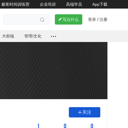
极客时间训练营
企业培训
高端学员
App下载
登录
注册

写点什么
/

大前端
管理/文化
关注

1
0
0