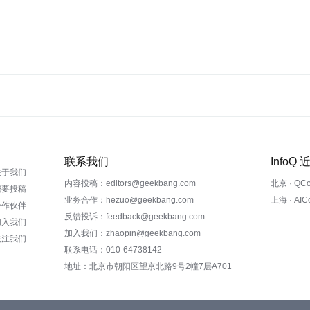
联系我们
InfoQ
关于我们
内容投稿：editors@geekbang.com
北京 · QC
我要投稿
业务合作：hezuo@geekbang.com
上海 · AI
合作伙伴
反馈投诉：feedback@geekbang.com
加入我们
加入我们：zhaopin@geekbang.com
关注我们
联系电话：010-64738142
地址：北京市朝阳区望京北路9号2幢7层A701