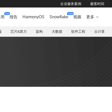
企业服务案例
极客时间
hot
new
应用
报告
HarmonyOS
Snowflake
视频
更多

端
芯片&算力
架构
大数据
软件工程
云计算