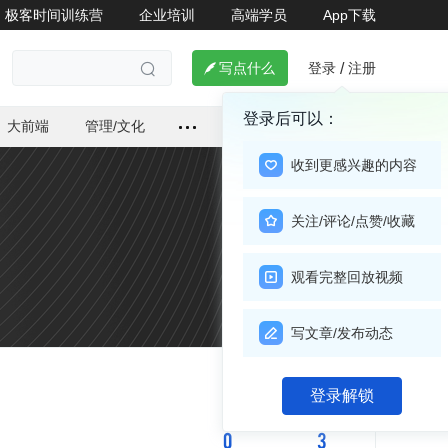
极客时间训练营
企业培训
高端学员
App下载
登录
注册

写点什么
/

登录后可以：
大前端
管理/文化
收到更感兴趣的内容
关注/评论/点赞/收藏
观看完整回放视频
写文章/发布动态
关注

登录解锁
0
3