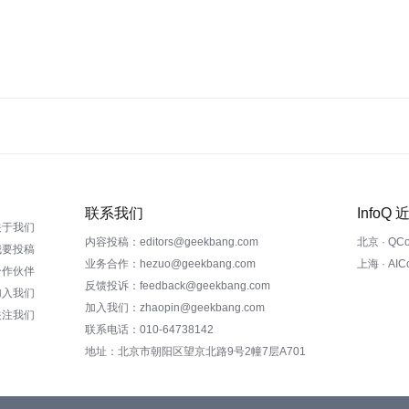
联系我们
InfoQ
关于我们
内容投稿：editors@geekbang.com
北京 · QC
我要投稿
业务合作：hezuo@geekbang.com
上海 · AI
合作伙伴
反馈投诉：feedback@geekbang.com
加入我们
加入我们：zhaopin@geekbang.com
关注我们
联系电话：010-64738142
地址：北京市朝阳区望京北路9号2幢7层A701