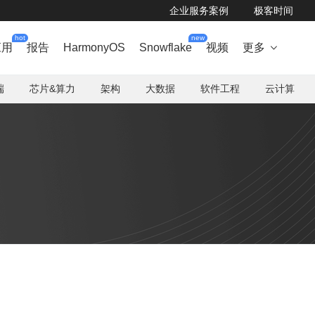
企业服务案例
极客时间
hot
new
应用
报告
HarmonyOS
Snowflake
视频
更多

端
芯片&算力
架构
大数据
软件工程
云计算