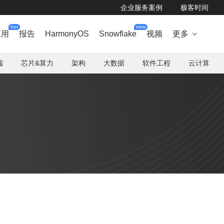
企业服务案例
极客时间
hot
new
应用
报告
HarmonyOS
Snowflake
视频
更多

端
芯片&算力
架构
大数据
软件工程
云计算