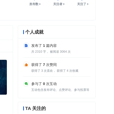
发布数
关注者
关注了
个人成就
发布了
1
篇内容
共
2310
字， 被阅读
3064
次
获得了
7
次赞同
获得了
3
次喜欢， 获得了
4
次收藏
参与了
0
次互动
互动包含发布评论、点赞评论、参与投票等
TA 关注的