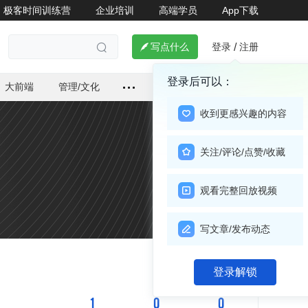
极客时间训练营
企业培训
高端学员
App下载
登录
注册

写点什么
/

登录后可以：
大前端
管理/文化
收到更感兴趣的内容
关注/评论/点赞/收藏
观看完整回放视频
写文章/发布动态
关注

登录解锁
1
0
0