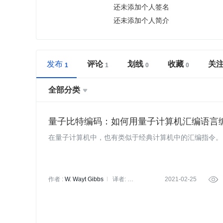
还未添加个人签名
还未添加个人简介
发布
评论
划线
收藏
关
全部分类

量子比特编码：如何用量子计算机汇编语言
在量子计算机中，也有类似于经典计算机中的汇编指令。
作者 :
W. Wayt Gibbs
译者:
2021-02-25

Sambodhi
策划:
刘燕