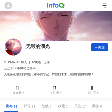
无毁的湖光
关注

2019-02-11 加入
IP属地：上海
公众号: <<解Bug之路>>
无论多么艰苦的时刻，都不要忘记。辉煌的未来，在你的眼中闪耀！
11
17
0
发布数
关注者
关注了
发布
评论
划线
收藏
关注
回答