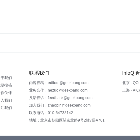
联系我们
InfoQ
关于我们
内容投稿：editors@geekbang.com
北京 · QC
我要投稿
业务合作：hezuo@geekbang.com
上海 · AI
合作伙伴
反馈投诉：feedback@geekbang.com
加入我们
加入我们：zhaopin@geekbang.com
关注我们
联系电话：010-64738142
地址：北京市朝阳区望京北路9号2幢7层A701