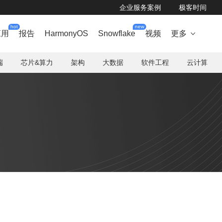
企业服务案例
极客时间
hot
new
应用
报告
HarmonyOS
Snowflake
视频
更多

端
芯片&算力
架构
大数据
软件工程
云计算