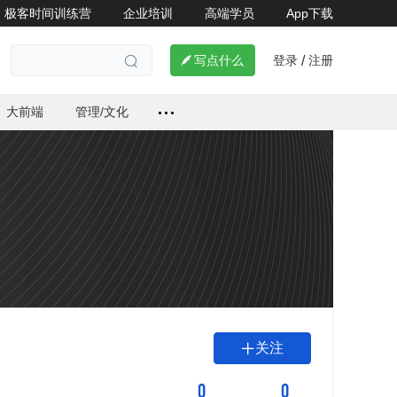
极客时间训练营
企业培训
高端学员
App下载
登录
注册

写点什么
/

大前端
管理/文化
关注

0
0