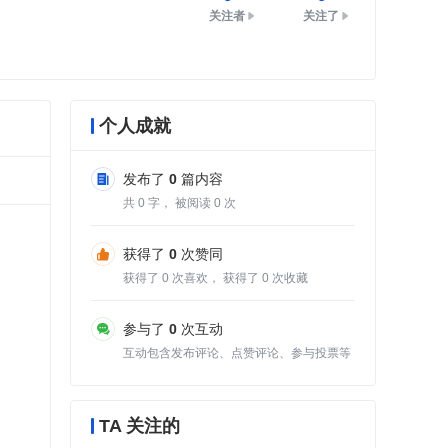
关注者
关注了
个人成就
发布了
0
篇内容
共
0
字， 被阅读
0
次
获得了
0
次赞同
获得了
0
次喜欢， 获得了
0
次收藏
参与了
0
次互动
互动包含发布评论、点赞评论、参与投票等
TA 关注的