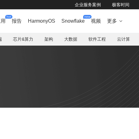
企业服务案例
极客时间
hot
new
应用
报告
HarmonyOS
Snowflake
视频
更多

端
芯片&算力
架构
大数据
软件工程
云计算