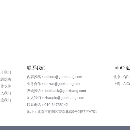
联系我们
InfoQ
关于我们
内容投稿：editors@geekbang.com
北京 · QC
我要投稿
业务合作：hezuo@geekbang.com
上海 · AI
合作伙伴
反馈投诉：feedback@geekbang.com
加入我们
加入我们：zhaopin@geekbang.com
关注我们
联系电话：010-64738142
地址：北京市朝阳区望京北路9号2幢7层A701