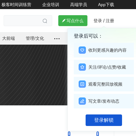
极客时间训练营
企业培训
高端学员
App下载
登录
注册

写点什么
/

登录后可以：
大前端
管理/文化
收到更感兴趣的内容
关注/评论/点赞/收藏
观看完整回放视频
写文章/发布动态
关注

登录解锁
0
0