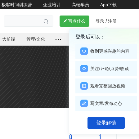
极客时间训练营
企业培训
高端学员
App下载
登录
注册

写点什么
/

登录后可以：
大前端
管理/文化
收到更感兴趣的内容
关注/评论/点赞/收藏
观看完整回放视频
写文章/发布动态
关注

登录解锁
0
1