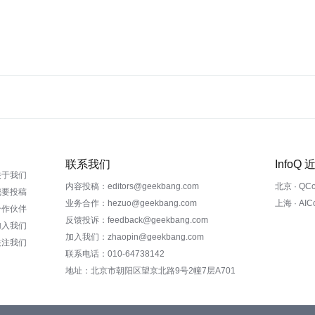
联系我们
InfoQ
关于我们
内容投稿：editors@geekbang.com
北京 · QC
我要投稿
业务合作：hezuo@geekbang.com
上海 · AI
合作伙伴
反馈投诉：feedback@geekbang.com
加入我们
加入我们：zhaopin@geekbang.com
关注我们
联系电话：010-64738142
地址：北京市朝阳区望京北路9号2幢7层A701