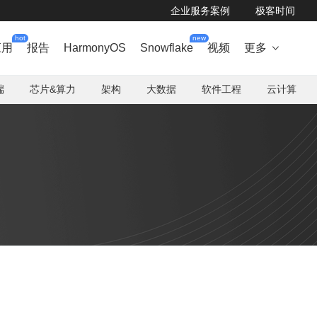
企业服务案例
极客时间
hot
new
应用
报告
HarmonyOS
Snowflake
视频
更多

端
芯片&算力
架构
大数据
软件工程
云计算