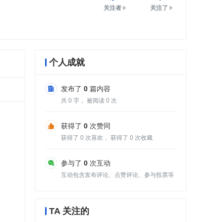
关注者
关注了
个人成就
发布了
0
篇内容
共
0
字， 被阅读
0
次
获得了
0
次赞同
获得了
0
次喜欢， 获得了
0
次收藏
参与了
0
次互动
互动包含发布评论、点赞评论、参与投票等
TA 关注的