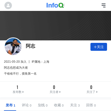
阿志
关注

2021-05-20 加入
IP属地：上海
阿志也想成为大佬
干啥啥不行，摸鱼第一名
1
0
0
发布数
关注者
关注了
发布
评论
划线
收藏
关注
回答