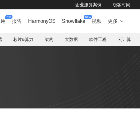
企业服务案例
极客时间
hot
new
应用
报告
HarmonyOS
Snowflake
视频
更多

端
芯片&算力
架构
大数据
软件工程
云计算