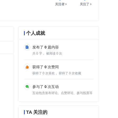
关注者
关注了
个人成就
发布了
0
篇内容
共
0
字， 被阅读
0
次
获得了
0
次赞同
获得了
0
次喜欢， 获得了
0
次收藏
参与了
0
次互动
互动包含发布评论、点赞评论、参与投票等
TA 关注的