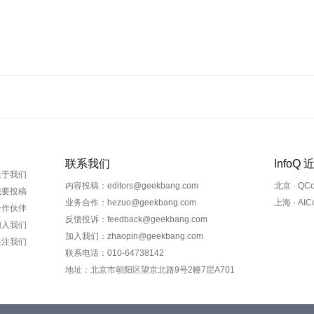
联系我们
InfoQ
关于我们
内容投稿：editors@geekbang.com
北京 · QC
我要投稿
业务合作：hezuo@geekbang.com
上海 · AI
合作伙伴
反馈投诉：feedback@geekbang.com
加入我们
加入我们：zhaopin@geekbang.com
关注我们
联系电话：010-64738142
地址：北京市朝阳区望京北路9号2幢7层A701