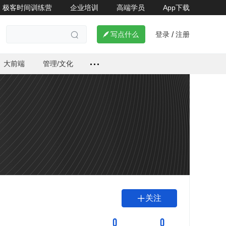
极客时间训练营
企业培训
高端学员
App下载
登录
注册

写点什么
/

大前端
管理/文化
关注

0
0