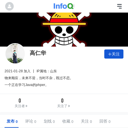
高仁华
关注

2021-01-28 加入
IP属地：山东
物来顺应，未来不迎，当时不杂，既过不恋。
一个正在学习Java的phper。
0
0
关注者
关注了
发布
评论
划线
收藏
关注
回答