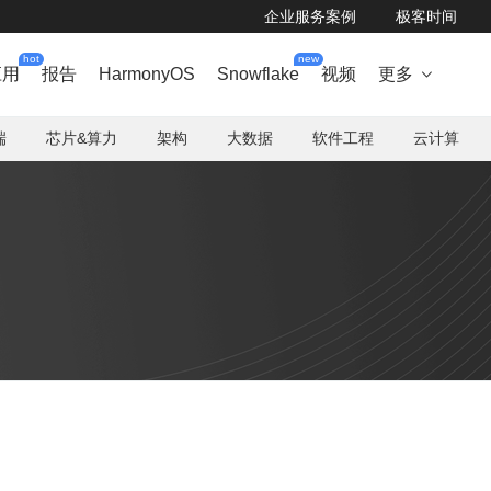
企业服务案例
极客时间
hot
new
应用
报告
HarmonyOS
Snowflake
视频
更多

端
芯片&算力
架构
大数据
软件工程
云计算