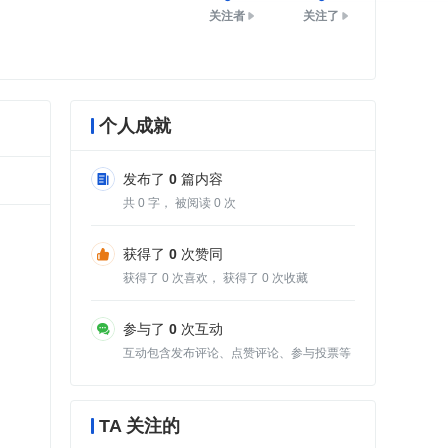
关注者
关注了
个人成就
发布了
0
篇内容
共
0
字， 被阅读
0
次
获得了
0
次赞同
获得了
0
次喜欢， 获得了
0
次收藏
参与了
0
次互动
互动包含发布评论、点赞评论、参与投票等
TA 关注的