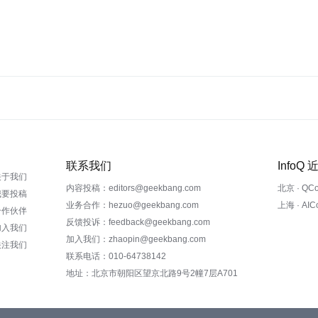
联系我们
InfoQ
关于我们
内容投稿：editors@geekbang.com
北京 · QC
我要投稿
业务合作：hezuo@geekbang.com
上海 · AI
合作伙伴
反馈投诉：feedback@geekbang.com
加入我们
加入我们：zhaopin@geekbang.com
关注我们
联系电话：010-64738142
地址：北京市朝阳区望京北路9号2幢7层A701