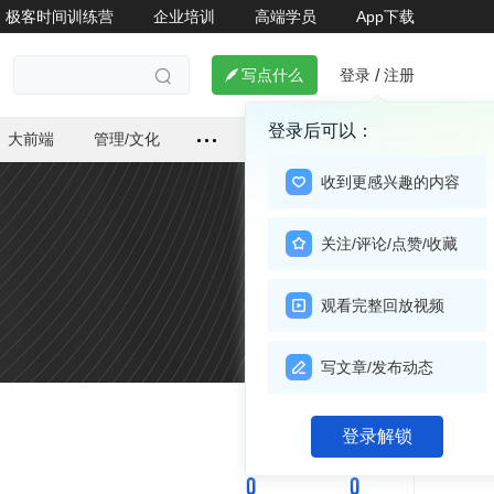
极客时间训练营
企业培训
高端学员
App下载
登录
注册

写点什么
/

登录后可以：
大前端
管理/文化
收到更感兴趣的内容
关注/评论/点赞/收藏
观看完整回放视频
写文章/发布动态
关注

登录解锁
0
0