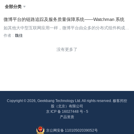
全部分类

微博平台的链路追踪及服务质量保障系统——Watchman 系统
如其他大中型互联网应用一样，微博平台由众多的分布式组件构成，
用户通过浏览器或移动客户端的每一个 HTTP 请求到达应用服务器
作者 :
魏佳
后，会经过很多个业务系统或系统组件，并留下足迹（footprint）。
但是这些分散的数据对于问题排查，或是流程优化都帮助有限。本文
没有更多了
将会详细介绍新浪微博的实现方式和经验分享。
Copyright © 2026, Geekbang Technology Ltd. All rights reserved. 极客邦控
股（北京）有限公司
京 ICP 备 16027448 号 - 5
产品资质
京公网安备 11010502039052号