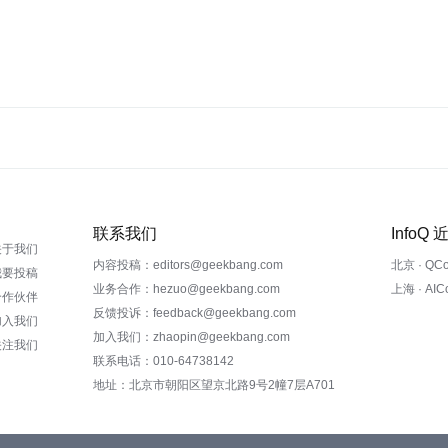
联系我们
InfoQ
关于我们
内容投稿：editors@geekbang.com
北京 · QC
我要投稿
业务合作：hezuo@geekbang.com
上海 · AI
合作伙伴
反馈投诉：feedback@geekbang.com
加入我们
加入我们：zhaopin@geekbang.com
关注我们
联系电话：010-64738142
地址：北京市朝阳区望京北路9号2幢7层A701