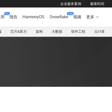
企业服务案例
极客时间
hot
new
应用
报告
HarmonyOS
Snowflake
视频
更多

端
芯片&算力
架构
大数据
软件工程
云计算