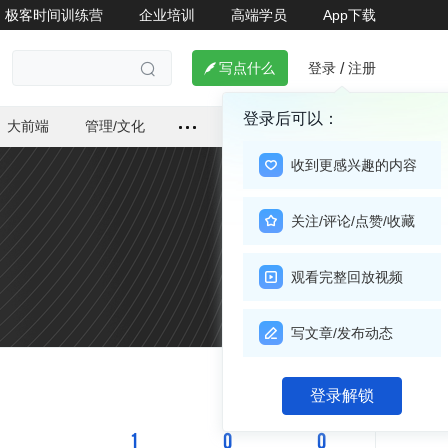
极客时间训练营
企业培训
高端学员
App下载
登录
注册

写点什么
/

登录后可以：
大前端
管理/文化
收到更感兴趣的内容
关注/评论/点赞/收藏
观看完整回放视频
写文章/发布动态
关注

登录解锁
1
0
0