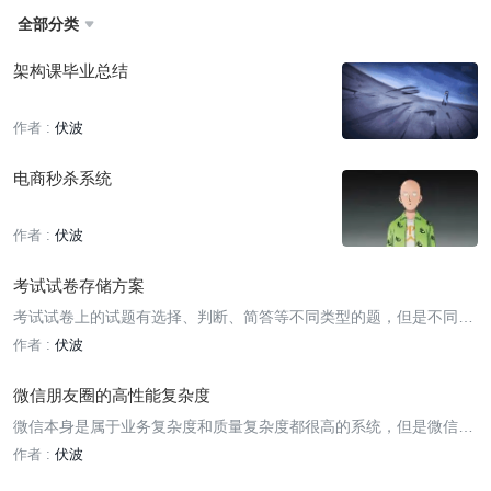
全部分类

架构课毕业总结
作者 :
伏波
电商秒杀系统
作者 :
伏波
考试试卷存储方案
考试试卷上的试题有选择、判断、简答等不同类型的题，但是不同于
驾校或认证考试类的系统的题库。学校的考试通常考过的会对历史的
作者 :
伏波
考试试题进行调整，或是重新出卷，因为不需要将试题拆分成单独的
key 进行存储，而是可以将整张试卷的试题作为整个对象进行存
微信朋友圈的高性能复杂度
微信本身是属于业务复杂度和质量复杂度都很高的系统，但是微信朋
友圈的核心业务功能只有发表内容、查看朋友圈、评论、点赞等，业
作者 :
伏波
务复杂度并不高，但是质量复杂度会比较高。