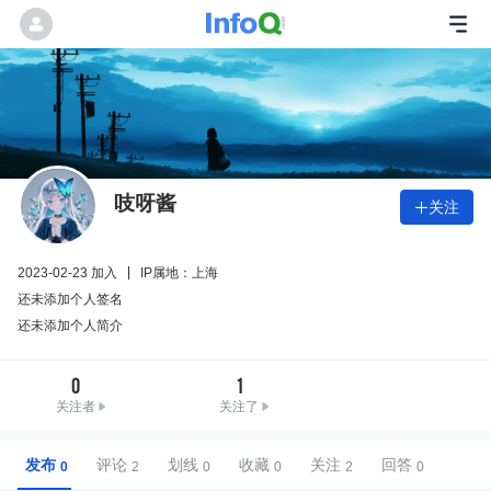
吱呀酱
关注

2023-02-23 加入
IP属地：上海
还未添加个人签名
还未添加个人简介
0
1
关注者
关注了
发布
评论
划线
收藏
关注
回答