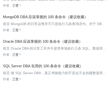
DM8 的 DBA，仍然习惯按照 Oracle、MySQL 或 PostgreSQL 的运
作者 :
三笠丶
维方式处理问题。虽然达梦在 SQL 语法、数据字典和管理方式上与
MongoDB DBA 应该掌握的 100 条命令（建议收藏）
前言 MongoDB 的日常运维并不只是执行几条查询语句。对于 DBA
来说，真正需要掌握的是实例状态检查、存储空间分析、慢操作定
作者 :
三笠丶
位、索引管理、用户权限、复制集维护、分片集群管理以及备份恢
复。 下面整理的 100 条命令
Oracle DBA 应该掌握的 100 条命令（建议收藏）
前言 Oracle DBA 的日常工作并不是简单地执行几条 SQL。数据库启
动失败、会话阻塞、表空间告警、UNDO 异常、SQL 性能下降、归
作者 :
三笠丶
档堆积、备份失效、Data Guard 延迟，这些问题最终都需要通过命
令和动态
SQL Server DBA 实用的 100 条命令（建议收藏）
前言 做 SQL Server DBA，真正考验能力的不是会不会创建数据库，
而是在生产环境出现 CPU 飙高、SQL 卡顿、阻塞堆积、日志暴涨、
作者 :
三笠丶
Always On 延迟时，能快速找到问题原因。 SQL Server 提供