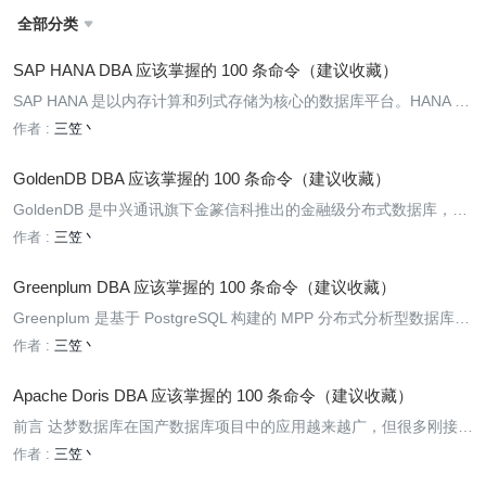
全部分类

SAP HANA DBA 应该掌握的 100 条命令（建议收藏）
SAP HANA 是以内存计算和列式存储为核心的数据库平台。HANA D
BA 的日常工作横跨 SQL、系统监控视图、操作系统脚本、备份恢
作者 :
三笠丶
复、内存管理、持久化和 System Replication，不能只依赖图形化管
理界
GoldenDB DBA 应该掌握的 100 条命令（建议收藏）
GoldenDB 是中兴通讯旗下金篆信科推出的金融级分布式数据库，提
供分布式事务、分片、高可用、读写分离、备份恢复和运维管理等能
作者 :
三笠丶
力。其公开白皮书说明 GoldenDB 支持 SQL92/SQL99/SQL2003，
并兼容
Greenplum DBA 应该掌握的 100 条命令（建议收藏）
Greenplum 是基于 PostgreSQL 构建的 MPP 分布式分析型数据库，
由 Coordinator、Standby Coordinator、Primary Segment 和 Mirror
作者 :
三笠丶
Segment
Apache Doris DBA 应该掌握的 100 条命令（建议收藏）
前言 达梦数据库在国产数据库项目中的应用越来越广，但很多刚接触
DM8 的 DBA，仍然习惯按照 Oracle、MySQL 或 PostgreSQL 的运
作者 :
三笠丶
维方式处理问题。虽然达梦在 SQL 语法、数据字典和管理方式上与