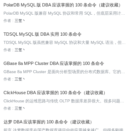
PolarDB MySQL 版 DBA 应该掌握的 100 条命令（建议收藏）
PolarDB MySQL 版兼容 MySQL 协议和常用 SQL，但底层采用计算
与存储分离架构。一个集群通常包含主节点、只读节点、集群地址和
作者 :
三笠丶
主地址，连接经过代理后还可能启用读写分离、会话一致性和事务拆
分。 因此，排查
TDSQL MySQL 版 DBA 实用 100 条命令
TDSQL MySQL 版虽然兼容 MySQL 协议和大量 MySQL 语法，但它
并不是在单机 MySQL 外面简单加一层代理。对于 InnoDB 引擎分布
作者 :
三笠丶
式实例来说，SQL 会先经过 Proxy 解析和路由，再发送到对
GBase 8a MPP Cluster DBA 应该掌握的 100 条命令
GBase 8a MPP Cluster 是面向分析型场景的分布式数据库。它的运
维对象不仅包括数据库和 SQL，还包括 Coordinator、gnode、gcwa
作者 :
三笠丶
re、数据分片、副本、DML/DDL Event、数据装
ClickHouse DBA 应该掌握的 100 条命令（建议收藏）
ClickHouse 的运维思路与传统 OLTP 数据库差异很大。很多问题并
不是行锁或事务阻塞，而是分区设计不合理、数据分片不均、后台合
作者 :
三笠丶
并堆积、Mutation 长时间未完成、复制队列阻塞、查询内存超限或者
磁盘上的数据
达梦 DBA 应该掌握的 100 条命令（建议收藏）
前言 达梦数据库在国产数据库项目中的应用越来越广，但很多刚接触