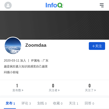
Zoomdaa
关注

2020-03-11 加入
IP属地：广东
越是疯狂摄入知识就感觉自己越菜
闷骚小前端
1
0
0
发布数
关注者
关注了
发布
评论
划线
收藏
关注
回答