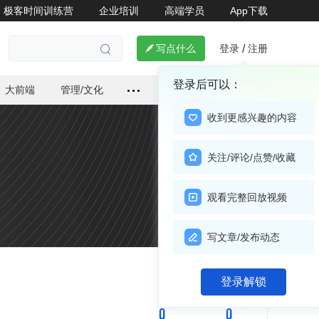
极客时间训练营
企业培训
高端学员
App下载
登录
注册

写点什么
/

登录后可以：
大前端
管理/文化
收到更感兴趣的内容
关注/评论/点赞/收藏
观看完整回放视频
写文章/发布动态
关注

登录解锁
0
0