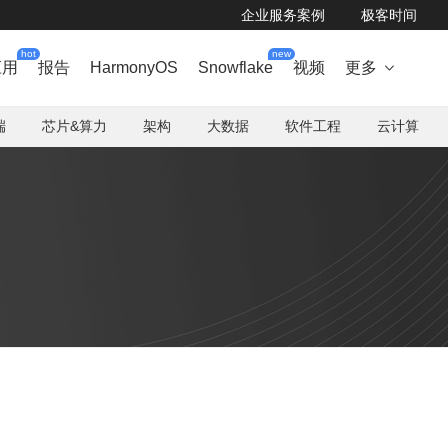
企业服务案例
极客时间
hot
new
应用
报告
HarmonyOS
Snowflake
视频
更多

端
芯片&算力
架构
大数据
软件工程
云计算