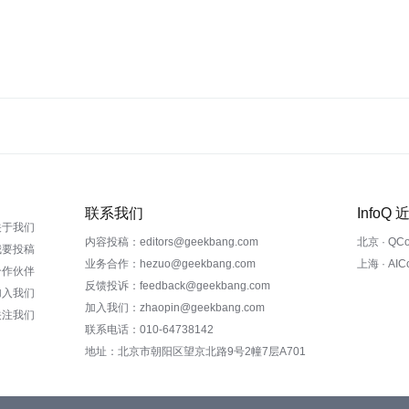
联系我们
InfoQ
关于我们
内容投稿：editors@geekbang.com
北京 · QC
我要投稿
业务合作：hezuo@geekbang.com
上海 · AI
合作伙伴
反馈投诉：feedback@geekbang.com
加入我们
加入我们：zhaopin@geekbang.com
关注我们
联系电话：010-64738142
地址：北京市朝阳区望京北路9号2幢7层A701