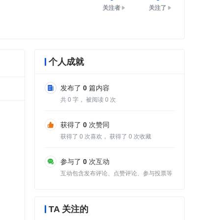
关注者
关注了
个人成就
发布了
0
篇内容
共
0
字， 被阅读
0
次
获得了
0
次赞同
获得了
0
次喜欢， 获得了
0
次收藏
参与了
0
次互动
互动包含发布评论、点赞评论、参与投票等
TA 关注的