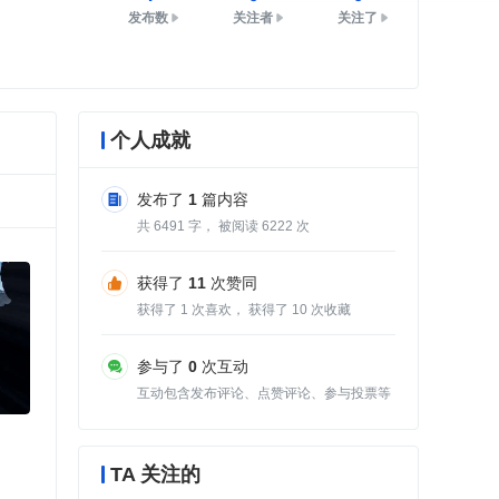
发布数
关注者
关注了
个人成就
发布了
1
篇内容
共
6491
字， 被阅读
6222
次
获得了
11
次赞同
获得了
1
次喜欢， 获得了
10
次收藏
参与了
0
次互动
互动包含发布评论、点赞评论、参与投票等
TA 关注的