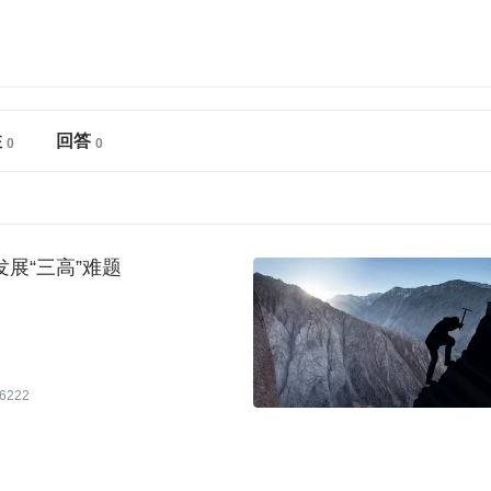
注
回答
展“三高”难题
6222