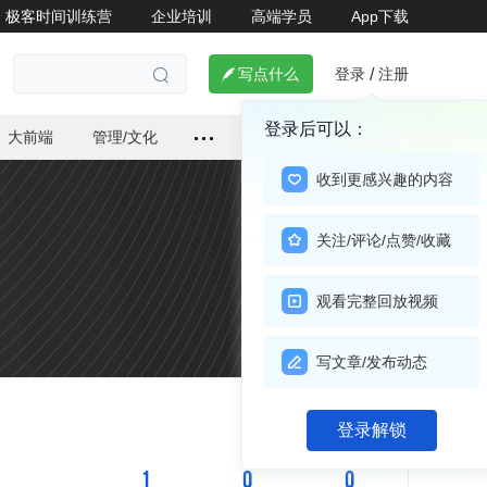
极客时间训练营
企业培训
高端学员
App下载
登录
注册

写点什么
/

登录后可以：
大前端
管理/文化
收到更感兴趣的内容
关注/评论/点赞/收藏
观看完整回放视频
写文章/发布动态
关注

登录解锁
1
0
0