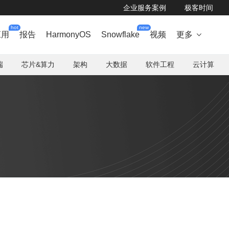
企业服务案例
极客时间
hot
new
应用
报告
HarmonyOS
Snowflake
视频
更多

端
芯片&算力
架构
大数据
软件工程
云计算