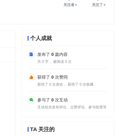
关注者
关注了
个人成就
发布了
0
篇内容
共
0
字， 被阅读
0
次
获得了
0
次赞同
获得了
0
次喜欢， 获得了
0
次收藏
参与了
0
次互动
互动包含发布评论、点赞评论、参与投票等
TA 关注的