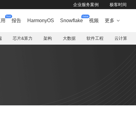
企业服务案例
极客时间
hot
new
应用
报告
HarmonyOS
Snowflake
视频
更多

端
芯片&算力
架构
大数据
软件工程
云计算