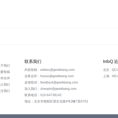
联系我们
InfoQ
关于我们
内容投稿：editors@geekbang.com
北京 · QC
我要投稿
业务合作：hezuo@geekbang.com
上海 · AI
合作伙伴
反馈投诉：feedback@geekbang.com
加入我们
加入我们：zhaopin@geekbang.com
关注我们
联系电话：010-64738142
地址：北京市朝阳区望京北路9号2幢7层A701