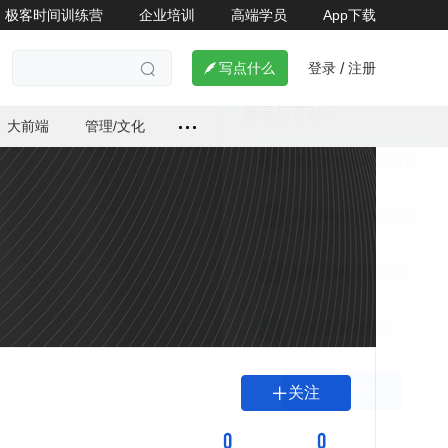
极客时间训练营
企业培训
高端学员
App下载
登录
注册

写点什么
/

大前端
管理/文化
关注

0
0