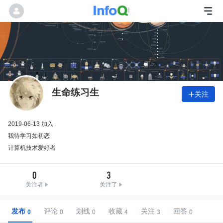
生命练习生
关注

2019-06-13 加入
我待学习如初恋
计算机技术爱好者
0
3
关注者
关注了
发布
评论
划线
收藏
关注
回答