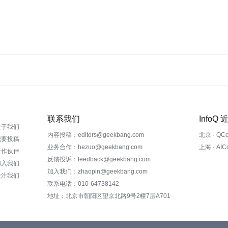
联系我们
InfoQ
关于我们
内容投稿：editors@geekbang.com
北京 · QC
我要投稿
业务合作：hezuo@geekbang.com
上海 · AI
合作伙伴
反馈投诉：feedback@geekbang.com
加入我们
加入我们：zhaopin@geekbang.com
关注我们
联系电话：010-64738142
地址：北京市朝阳区望京北路9号2幢7层A701