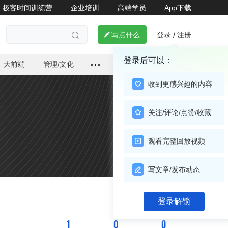
极客时间训练营
企业培训
高端学员
App下载
登录
注册

写点什么
/

登录后可以：
大前端
管理/文化
收到更感兴趣的内容
关注/评论/点赞/收藏
观看完整回放视频
写文章/发布动态
关注

登录解锁
1
0
0