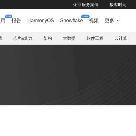
企业服务案例
极客时间
hot
new
应用
报告
HarmonyOS
Snowflake
视频
更多

端
芯片&算力
架构
大数据
软件工程
云计算