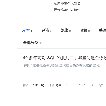
还未添加个人签名
还未添加个人简介
发布
评论
划线
收藏
关
全部分类

40 多年前对 SQL 的批判中，哪些问题至今
吸取了过去经验教训的新查询语言仍然有发展的空间。
作者 :
Carlin Eng
译者:
冬雨
策划:
2022-11-04

褚杏娟