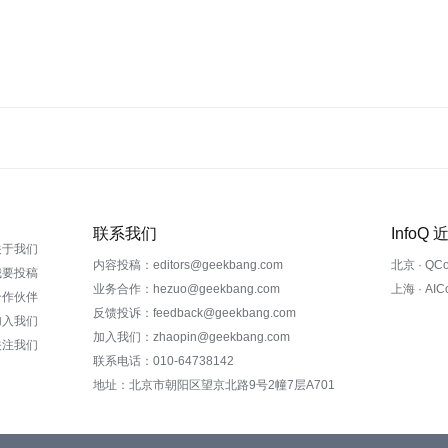
联系我们
InfoQ
关于我们
内容投稿：editors@geekbang.com
北京 · QC
我要投稿
业务合作：hezuo@geekbang.com
上海 · AI
合作伙伴
反馈投诉：feedback@geekbang.com
加入我们
加入我们：zhaopin@geekbang.com
关注我们
联系电话：010-64738142
地址：北京市朝阳区望京北路9号2幢7层A701