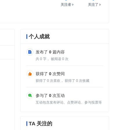
关注者
关注了
个人成就
发布了
0
篇内容
共
0
字， 被阅读
0
次
获得了
0
次赞同
获得了
0
次喜欢， 获得了
0
次收藏
参与了
0
次互动
互动包含发布评论、点赞评论、参与投票等
TA 关注的