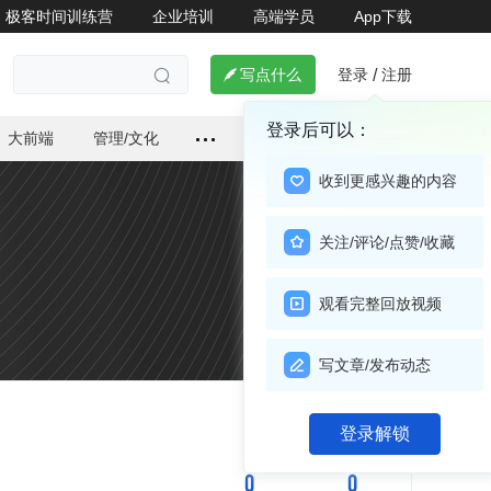
极客时间训练营
企业培训
高端学员
App下载
登录
注册

写点什么
/

登录后可以：
大前端
管理/文化
收到更感兴趣的内容
关注/评论/点赞/收藏
观看完整回放视频
写文章/发布动态
关注

登录解锁
0
0