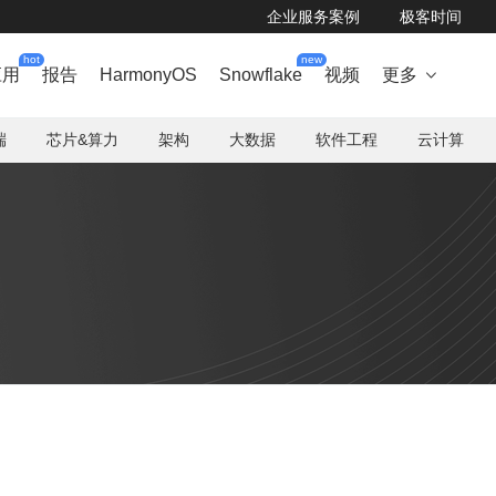
企业服务案例
极客时间
hot
new
应用
报告
HarmonyOS
Snowflake
视频
更多

端
芯片&算力
架构
大数据
软件工程
云计算