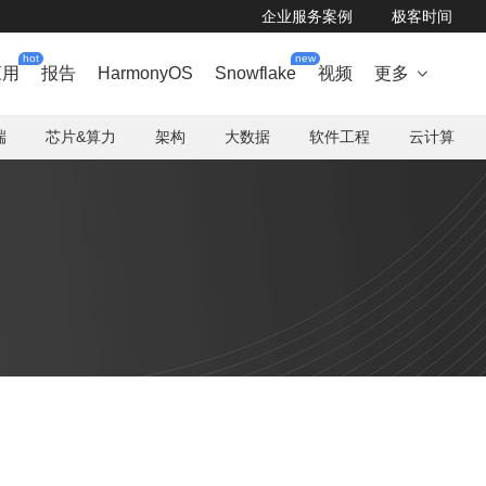
企业服务案例
极客时间
hot
new
应用
报告
HarmonyOS
Snowflake
视频
更多

端
芯片&算力
架构
大数据
软件工程
云计算