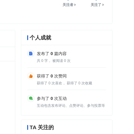
关注者
关注了
个人成就
发布了
0
篇内容
共
0
字， 被阅读
0
次
获得了
0
次赞同
获得了
0
次喜欢， 获得了
0
次收藏
参与了
0
次互动
互动包含发布评论、点赞评论、参与投票等
TA 关注的