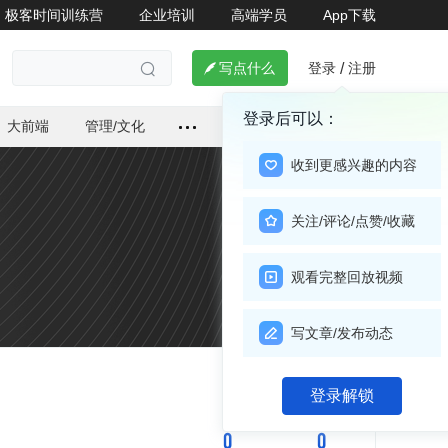
极客时间训练营
企业培训
高端学员
App下载
登录
注册

写点什么
/

登录后可以：
大前端
管理/文化
收到更感兴趣的内容
关注/评论/点赞/收藏
观看完整回放视频
写文章/发布动态
关注

登录解锁
0
0