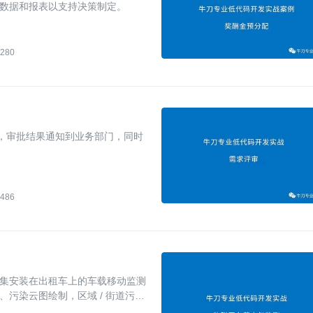
数据和报表以支持决策制定。
280
，审批结果通知到业务部门，同时
486
集安装在出租车上的车载移动监测
污染云图绘制，区域 / 街道污染
气环境的变化和趋势。