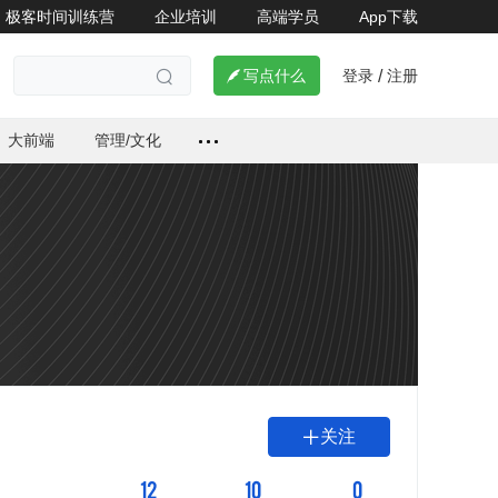
极客时间训练营
企业培训
高端学员
App下载
登录
注册

写点什么
/

大前端
管理/文化
关注

12
10
0