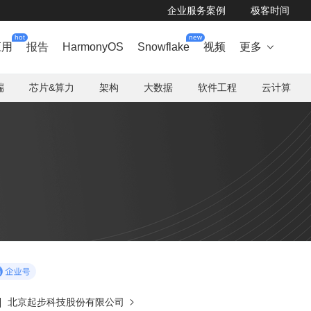
企业服务案例
极客时间
hot
new
应用
报告
HarmonyOS
Snowflake
视频
更多

端
芯片&算力
架构
大数据
软件工程
云计算
北京起步科技股份有限公司
