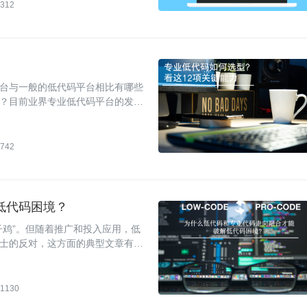
312
台与一般的低代码平台相比有哪些
？目前业界专业低代码平台的发展
742
低代码困境？
子鸡”。但随着推广和投入应用，低
士的反对，这方面的典型文章有许
1130