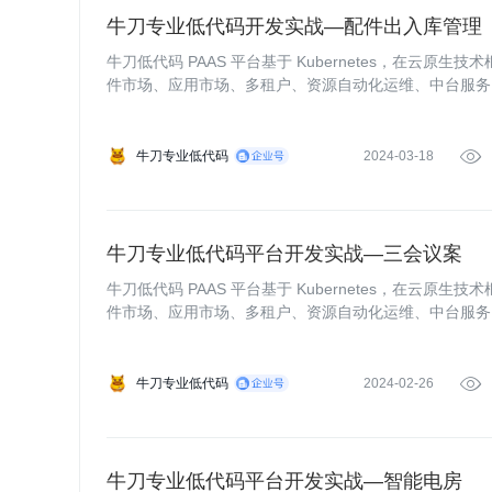
牛刀专业低代码开发实战—配件出入库管理
牛刀低代码 PAAS 平台基于 Kubernetes，在云原
件市场、应用市场、多租户、资源自动化运维、中台服务、Se
力，是真正适合面向企业业务场景的 DevOps 一体化 Pa
牛刀专业低代码
2024-03-18

牛刀专业低代码平台开发实战—三会议案
牛刀低代码 PAAS 平台基于 Kubernetes，在云原
件市场、应用市场、多租户、资源自动化运维、中台服务、Se
力，是真正适合面向企业业务场景的 DevOps 一体化 Pa
牛刀专业低代码
2024-02-26

牛刀专业低代码平台开发实战—智能电房