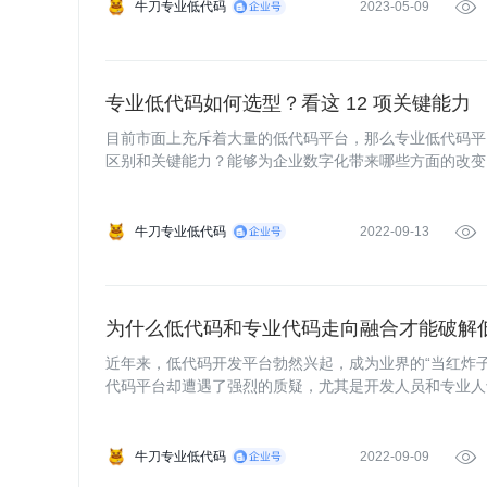
牛刀专业低代码
2023-05-09

专业低代码如何选型？看这 12 项关键能力
目前市面上充斥着大量的低代码平台，那么专业低代码平
区别和关键能力？能够为企业数字化带来哪些方面的改变
现状如何？又如何分辨一款专业低代码平台的能力高低？
牛刀专业低代码
2022-09-13

为什么低代码和专业代码走向融合才能破解
近年来，低代码开发平台勃然兴起，成为业界的“当红炸
代码平台却遭遇了强烈的质疑，尤其是开发人员和专业人
多，比如：
牛刀专业低代码
2022-09-09
