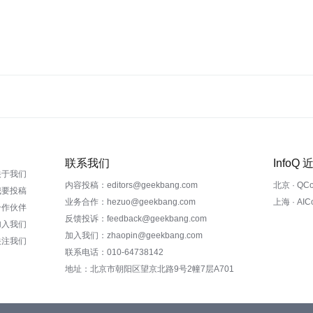
联系我们
InfoQ
关于我们
内容投稿：editors@geekbang.com
北京 · QC
我要投稿
业务合作：hezuo@geekbang.com
上海 · AI
合作伙伴
反馈投诉：feedback@geekbang.com
加入我们
加入我们：zhaopin@geekbang.com
关注我们
联系电话：010-64738142
地址：北京市朝阳区望京北路9号2幢7层A701