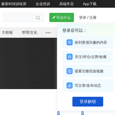
极客时间训练营
企业培训
高端学员
App下载
登录
注册

写点什么
/

登录后可以：
大前端
管理/文化
收到更感兴趣的内容
关注/评论/点赞/收藏
观看完整回放视频
写文章/发布动态
登录解锁
关注

0
0