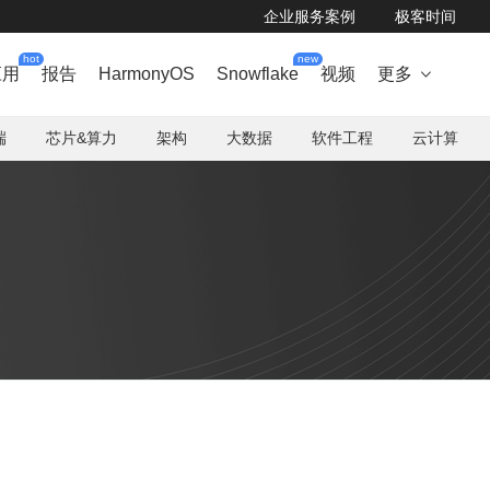
企业服务案例
极客时间
hot
new
应用
报告
HarmonyOS
Snowflake
视频
更多

端
芯片&算力
架构
大数据
软件工程
云计算