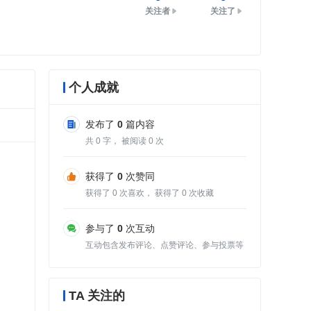
关注者
关注了
个人成就
发布了
0
篇内容
共
0
字， 被阅读
0
次
获得了
0
次赞同
获得了
0
次喜欢， 获得了
0
次收藏
参与了
0
次互动
互动包含发布评论、点赞评论、参与投票等
TA 关注的