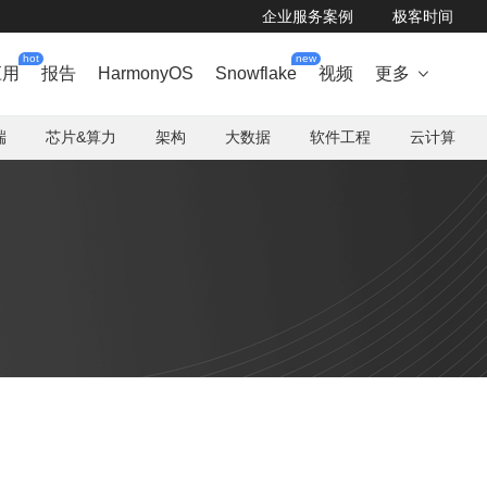
企业服务案例
极客时间
hot
new
应用
报告
HarmonyOS
Snowflake
视频
更多

端
芯片&算力
架构
大数据
软件工程
云计算