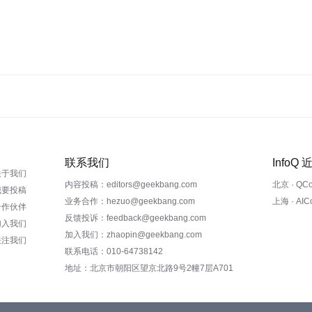
联系我们
InfoQ
关于我们
内容投稿：editors@geekbang.com
北京 · QC
我要投稿
业务合作：hezuo@geekbang.com
上海 · AI
合作伙伴
反馈投诉：feedback@geekbang.com
加入我们
加入我们：zhaopin@geekbang.com
关注我们
联系电话：010-64738142
地址：北京市朝阳区望京北路9号2幢7层A701