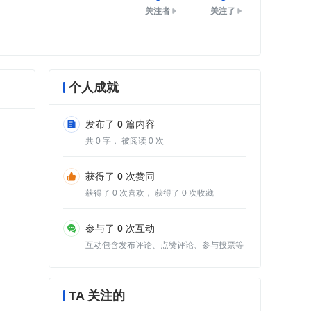
关注者
关注了
个人成就
发布了
0
篇内容
共
0
字， 被阅读
0
次
获得了
0
次赞同
获得了
0
次喜欢， 获得了
0
次收藏
参与了
0
次互动
互动包含发布评论、点赞评论、参与投票等
TA 关注的