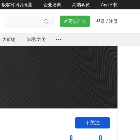
极客时间训练营
企业培训
高端学员
App下载
登录
注册

写点什么
/

大前端
管理/文化
关注

0
0