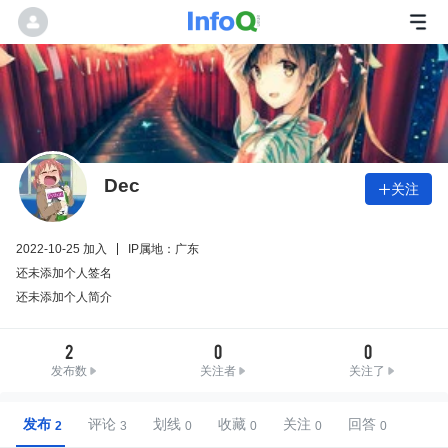
Dec
关注

2022-10-25 加入
IP属地：广东
还未添加个人签名
还未添加个人简介
2
0
0
发布数
关注者
关注了
发布
评论
划线
收藏
关注
回答