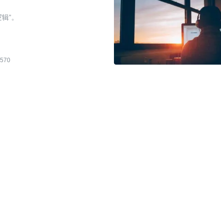
辑”。
570