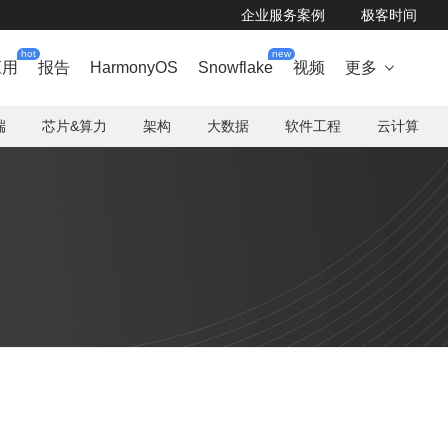
企业服务案例
极客时间
hot
new
应用
报告
HarmonyOS
Snowflake
视频
更多

端
芯片&算力
架构
大数据
软件工程
云计算