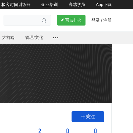
极客时间训练营
企业培训
高端学员
App下载
登录
注册

写点什么
/

大前端
管理/文化
关注

2
0
0