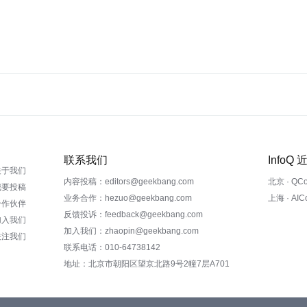
联系我们
InfoQ
关于我们
内容投稿：editors@geekbang.com
北京 · QC
我要投稿
业务合作：hezuo@geekbang.com
上海 · AI
合作伙伴
反馈投诉：feedback@geekbang.com
加入我们
加入我们：zhaopin@geekbang.com
关注我们
联系电话：010-64738142
地址：北京市朝阳区望京北路9号2幢7层A701