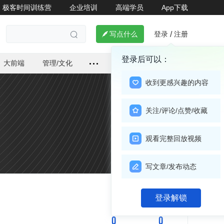
极客时间训练营
企业培训
高端学员
App下载
登录
注册

写点什么
/

登录后可以：
大前端
管理/文化
收到更感兴趣的内容
关注/评论/点赞/收藏
观看完整回放视频
写文章/发布动态
关注

登录解锁
0
0