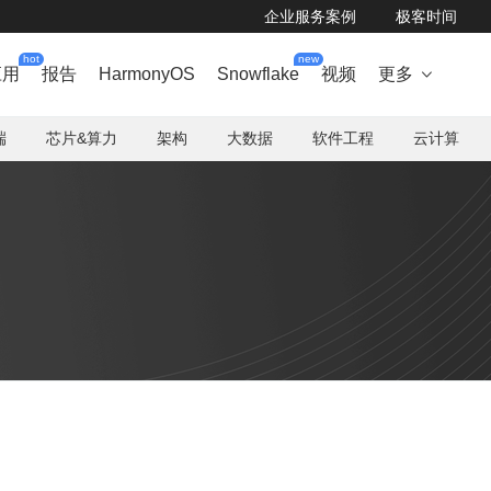
企业服务案例
极客时间
hot
new
应用
报告
HarmonyOS
Snowflake
视频
更多

端
芯片&算力
架构
大数据
软件工程
云计算