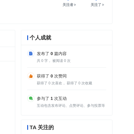
关注者
关注了
个人成就
发布了
0
篇内容
共
0
字， 被阅读
0
次
获得了
0
次赞同
获得了
0
次喜欢， 获得了
0
次收藏
参与了
1
次互动
互动包含发布评论、点赞评论、参与投票等
TA 关注的