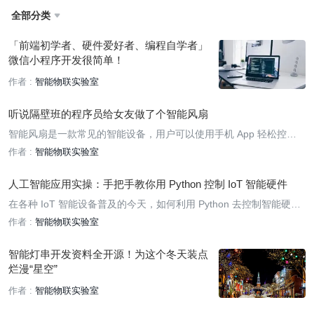
全部分类

「前端初学者、硬件爱好者、编程自学者」
微信小程序开发很简单！
作者 :
智能物联实验室
听说隔壁班的程序员给女友做了个智能风扇
智能风扇是一款常见的智能设备，用户可以使用手机 App 轻松控制，
通过远程控制开关、风速、场景联动等来轻松创造出温暖、放松、舒
作者 :
智能物联实验室
适的室内空间。本教程采用 Keil5 进行编程，基于涂鸦 IoT 平台和三
明治 BLDC 功能板，介绍如何快速开发一款安全性强的智能风扇
人工智能应用实操：手把手教你用 Python 控制 IoT 智能硬件
在各种 IoT 智能设备普及的今天，如何利用 Python 去控制智能硬
件，实现一些功能演示呢？比如我们可以利用 Python 控制灯泡的开
作者 :
智能物联实验室
关、亮度调节、颜色变化等等。
智能灯串开发资料全开源！为这个冬天装点
烂漫“星空”
作者 :
智能物联实验室