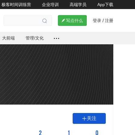
极客时间训练营
企业培训
高端学员
App下载
登录
注册

写点什么
/

大前端
管理/文化
关注

2
1
0