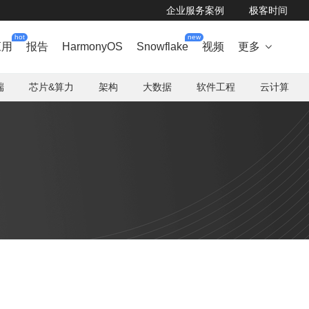
企业服务案例
极客时间
hot
new
应用
报告
HarmonyOS
Snowflake
视频
更多

端
芯片&算力
架构
大数据
软件工程
云计算