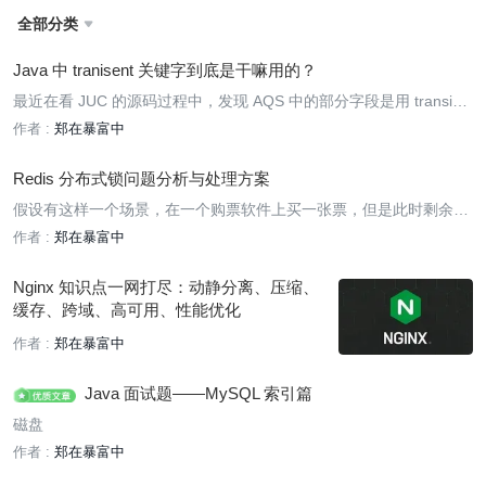
全部分类

Java 中 tranisent 关键字到底是干嘛用的？
最近在看 JUC 的源码过程中，发现 AQS 中的部分字段是用 transient
字段修饰的，搞不明白为什么要这么做，搜集了一些资料后做下整
作者 :
郑在暴富中
理。
Redis 分布式锁问题分析与处理方案
假设有这样一个场景，在一个购票软件上买一张票，但是此时剩余票
数只有一张或几张，这个时候有几十个人都在同时使用这个软件购
作者 :
郑在暴富中
票。在不考虑任何影响下，正常的逻辑是首先判断当前是否还有剩余
的票，如果有，那么就进行购买并扣减库存数，否则就会提示票数不
Nginx 知识点一网打尽：动静分离、压缩、
足
缓存、跨域、高可用、性能优化
作者 :
郑在暴富中
Java 面试题——MySQL 索引篇
磁盘
作者 :
郑在暴富中