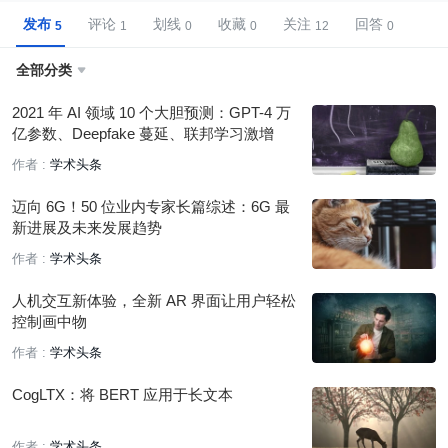
发布
评论
划线
收藏
关注
回答
全部分类

2021 年 AI 领域 10 个大胆预测：GPT-4 万
亿参数、Deepfake 蔓延、联邦学习激增
作者 :
学术头条
迈向 6G！50 位业内专家长篇综述：6G 最
新进展及未来发展趋势
作者 :
学术头条
人机交互新体验，全新 AR 界面让用户轻松
控制画中物
作者 :
学术头条
CogLTX：将 BERT 应用于长文本
作者 :
学术头条