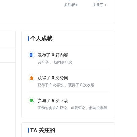
关注者
关注了
个人成就
发布了
0
篇内容
共
0
字， 被阅读
0
次
获得了
0
次赞同
获得了
0
次喜欢， 获得了
0
次收藏
参与了
5
次互动
互动包含发布评论、点赞评论、参与投票等
TA 关注的