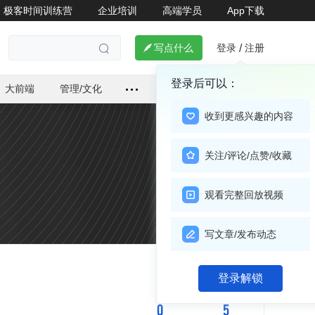
极客时间训练营
企业培训
高端学员
App下载
登录
注册

写点什么
/

登录后可以：
大前端
管理/文化
收到更感兴趣的内容
关注/评论/点赞/收藏
观看完整回放视频
写文章/发布动态
关注

登录解锁
0
5