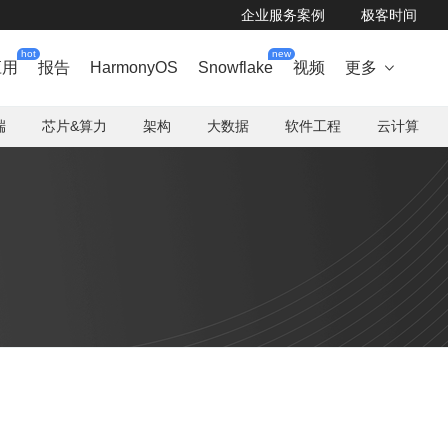
企业服务案例
极客时间
hot
new
应用
报告
HarmonyOS
Snowflake
视频
更多

端
芯片&算力
架构
大数据
软件工程
云计算