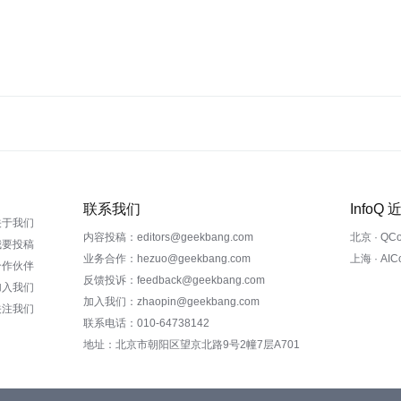
联系我们
InfoQ
关于我们
内容投稿：editors@geekbang.com
北京 · QC
我要投稿
业务合作：hezuo@geekbang.com
上海 · AI
合作伙伴
反馈投诉：feedback@geekbang.com
加入我们
加入我们：zhaopin@geekbang.com
关注我们
联系电话：010-64738142
地址：北京市朝阳区望京北路9号2幢7层A701