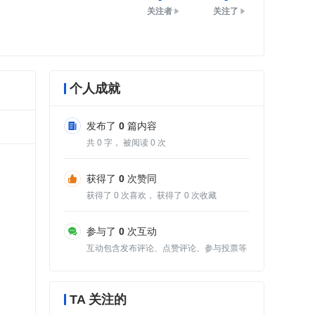
关注者
关注了
个人成就
发布了
0
篇内容
共
0
字， 被阅读
0
次
获得了
0
次赞同
获得了
0
次喜欢， 获得了
0
次收藏
参与了
0
次互动
互动包含发布评论、点赞评论、参与投票等
TA 关注的