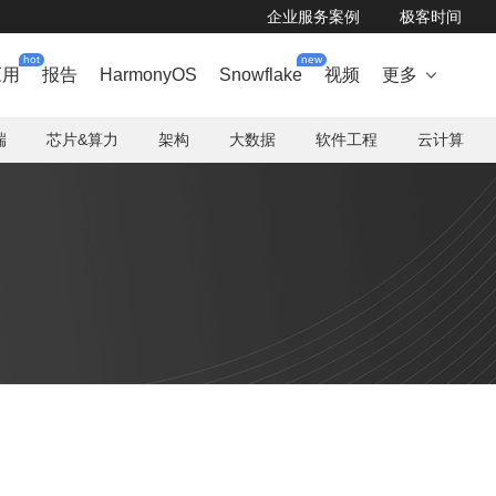
企业服务案例
极客时间
hot
new
应用
报告
HarmonyOS
Snowflake
视频
更多

端
芯片&算力
架构
大数据
软件工程
云计算