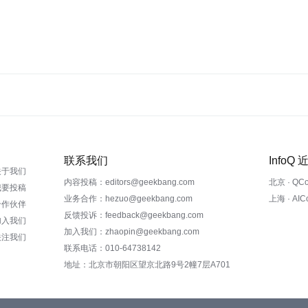
联系我们
InfoQ
关于我们
内容投稿：editors@geekbang.com
北京 · QC
我要投稿
业务合作：hezuo@geekbang.com
上海 · AI
合作伙伴
反馈投诉：feedback@geekbang.com
加入我们
加入我们：zhaopin@geekbang.com
关注我们
联系电话：010-64738142
地址：北京市朝阳区望京北路9号2幢7层A701