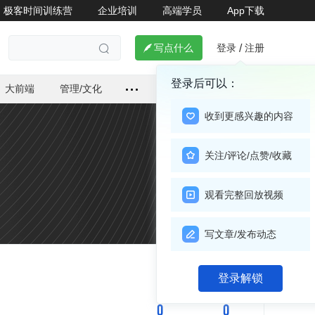
极客时间训练营
企业培训
高端学员
App下载
登录
注册

写点什么
/

登录后可以：
大前端
管理/文化
收到更感兴趣的内容
关注/评论/点赞/收藏
观看完整回放视频
写文章/发布动态
关注

登录解锁
0
0