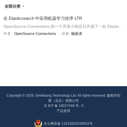
全部分类

在 Elasticsearch 中应用机器学习排序 LTR
OpenSource Connections 的一个开发小组近日开源了一款 Elasticse
arch 插件，把 LTR（Learning to Rank）带到了 Elasticsearch 中，
作者 :
OpenSource Connections
译者:
杨振涛
从而让开发人员能以更低的门槛在 Elasticsearch 中通过机器学习来
优化自己项目中的搜索排序效果。他们同时还在博客上撰文介绍了该
插件的基本原理以及使用方法，本文是该系列文章的第一篇。
Copyright © 2026, Geekbang Technology Ltd. All rights reserved. 极客邦控
股（北京）有限公司
京 ICP 备 16027448 号 - 5
产品资质
京公网安备 11010502039052号