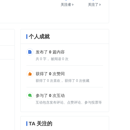
关注者
关注了
个人成就
发布了
0
篇内容
共
0
字， 被阅读
0
次
获得了
0
次赞同
获得了
0
次喜欢， 获得了
0
次收藏
参与了
0
次互动
互动包含发布评论、点赞评论、参与投票等
TA 关注的