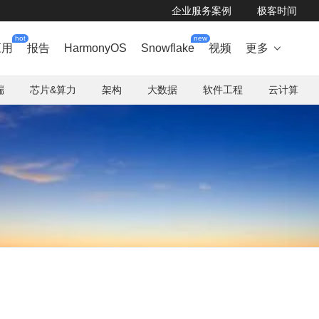
企业服务案例
极客时间
hot
new
应用
报告
HarmonyOS
Snowflake
视频
更多

端
芯片&算力
架构
大数据
软件工程
云计算