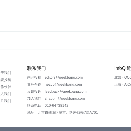
联系我们
InfoQ
关于我们
内容投稿：editors@geekbang.com
北京 · QC
我要投稿
业务合作：hezuo@geekbang.com
上海 · AI
合作伙伴
反馈投诉：feedback@geekbang.com
加入我们
加入我们：zhaopin@geekbang.com
关注我们
联系电话：010-64738142
地址：北京市朝阳区望京北路9号2幢7层A701