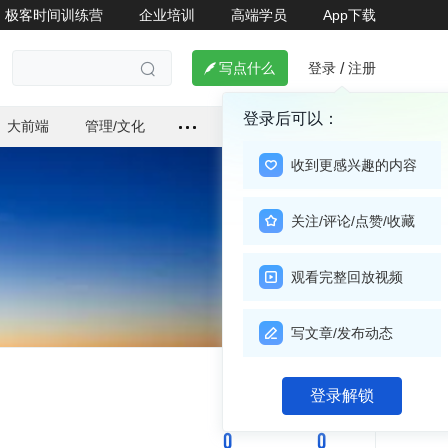
极客时间训练营
企业培训
高端学员
App下载
登录
注册

写点什么
/

登录后可以：
大前端
管理/文化
收到更感兴趣的内容
关注/评论/点赞/收藏
观看完整回放视频
写文章/发布动态
关注

登录解锁
0
0