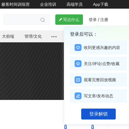
极客时间训练营
企业培训
高端学员
App下载
登录
注册

写点什么
/

登录后可以：
大前端
管理/文化
收到更感兴趣的内容
关注/评论/点赞/收藏
观看完整回放视频
写文章/发布动态
关注

登录解锁
0
0