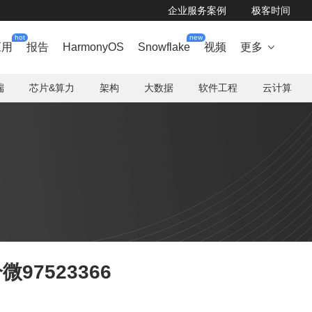
企业服务案例
极客时间
hot
new
应用
报告
HarmonyOS
Snowflake
视频
更多

端
芯片&算力
架构
大数据
软件工程
云计算
97523366