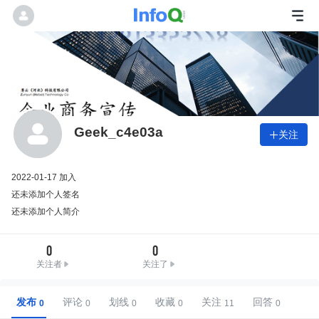
Geek_c4e03a
关注

2022-01-17 加入
还未添加个人签名
还未添加个人简介
0
0
关注者
关注了
发布
评论
划线
收藏
关注
回答