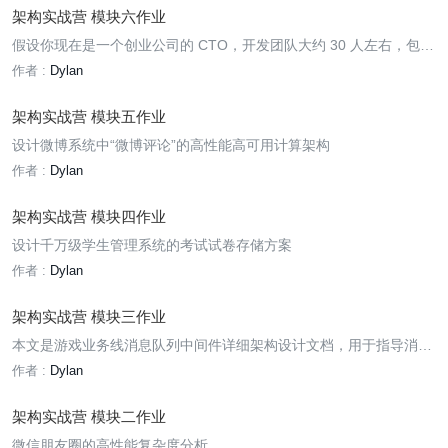
架构实战营 模块六作业
假设你现在是一个创业公司的 CTO，开发团队大约 30 人左右，包括
5 个前端和 25 个后端，后端开发人员全部都是 Java，现在你们准备
作者 :
Dylan
从 0 开始做一个小程序电商业务，请你设计微服务拆分的架构以及微
服务基础设施选型。
架构实战营 模块五作业
设计微博系统中“微博评论”的高性能高可用计算架构
作者 :
Dylan
架构实战营 模块四作业
设计千万级学生管理系统的考试试卷存储方案
作者 :
Dylan
架构实战营 模块三作业
本文是游戏业务线消息队列中间件详细架构设计文档，用于指导消息
队列后续的开发、测试和运维
作者 :
Dylan
架构实战营 模块二作业
微信朋友圈的高性能复杂度分析