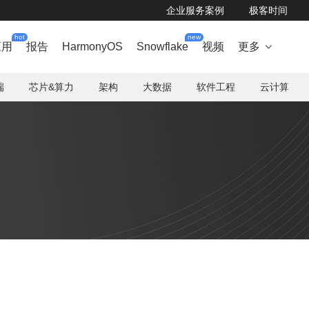
企业服务案例
极客时间
hot
new
应用
报告
HarmonyOS
Snowflake
视频
更多

端
芯片&算力
架构
大数据
软件工程
云计算