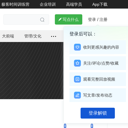
极客时间训练营
企业培训
高端学员
App下载
登录
注册

写点什么
/

登录后可以：
大前端
管理/文化
收到更感兴趣的内容
关注/评论/点赞/收藏
观看完整回放视频
写文章/发布动态
关注

登录解锁
0
0