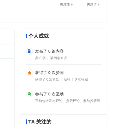
关注者
关注了
个人成就
发布了
0
篇内容
共
0
字， 被阅读
0
次
获得了
0
次赞同
获得了
0
次喜欢， 获得了
0
次收藏
参与了
0
次互动
互动包含发布评论、点赞评论、参与投票等
TA 关注的