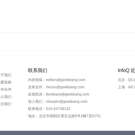
联系我们
InfoQ
关于我们
内容投稿：editors@geekbang.com
北京 · QC
我要投稿
业务合作：hezuo@geekbang.com
上海 · AI
合作伙伴
反馈投诉：feedback@geekbang.com
加入我们
加入我们：zhaopin@geekbang.com
关注我们
联系电话：010-64738142
地址：北京市朝阳区望京北路9号2幢7层A701