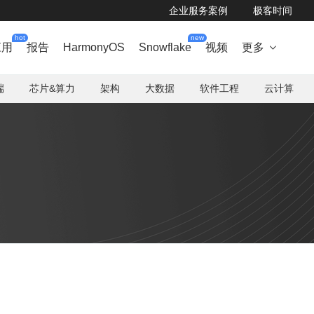
企业服务案例
极客时间
hot
new
应用
报告
HarmonyOS
Snowflake
视频
更多

端
芯片&算力
架构
大数据
软件工程
云计算