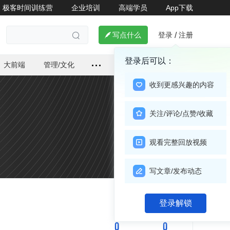
极客时间训练营
企业培训
高端学员
App下载
登录
注册

写点什么
/

登录后可以：
大前端
管理/文化
收到更感兴趣的内容
关注/评论/点赞/收藏
观看完整回放视频
写文章/发布动态
关注

登录解锁
0
0