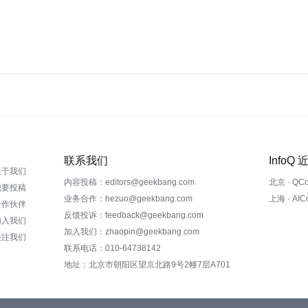
联系我们
InfoQ
关于我们
内容投稿：editors@geekbang.com
北京 · QC
我要投稿
业务合作：hezuo@geekbang.com
上海 · AI
合作伙伴
反馈投诉：feedback@geekbang.com
加入我们
加入我们：zhaopin@geekbang.com
关注我们
联系电话：010-64738142
地址：北京市朝阳区望京北路9号2幢7层A701