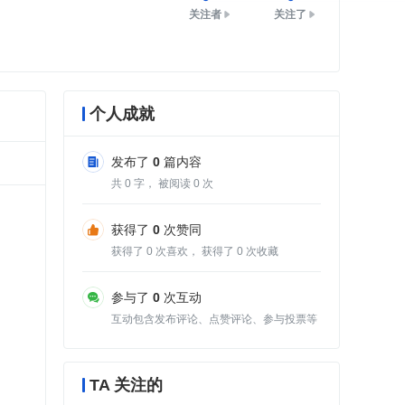
关注者
关注了
个人成就
发布了
0
篇内容
共
0
字， 被阅读
0
次
获得了
0
次赞同
获得了
0
次喜欢， 获得了
0
次收藏
参与了
0
次互动
互动包含发布评论、点赞评论、参与投票等
TA 关注的