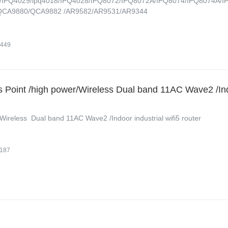
IPQ4029/ipq4018/IPQ4028/IPQ8072/IPQ8072A/IPQ8074/IPQ8074A/I
QCA9880/QCA9882 /AR9582/AR9531/AR9344
449
 Point /high power/Wireless Dual band 11AC Wave2 /In
reless Dual band 11AC Wave2 /Indoor industrial wifi5 router
187