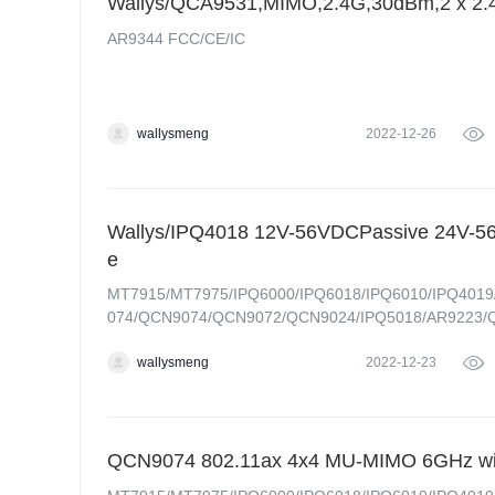
Wallys/QCA9531,MIMO,2.4G,30dBm,2 x 2.
AR9344 FCC/CE/IC
wallysmeng
2022-12-26

Wallys/IPQ4018 12V-56VDCPassive 24V-56
e
MT7915/MT7975/IPQ6000/IPQ6018/IPQ6010/IPQ4019/
074/QCN9074/QCN9072/QCN9024/IPQ5018/AR9223/
wallysmeng
2022-12-23

QCN9074 802.11ax 4x4 MU-MIMO 6GHz wifi