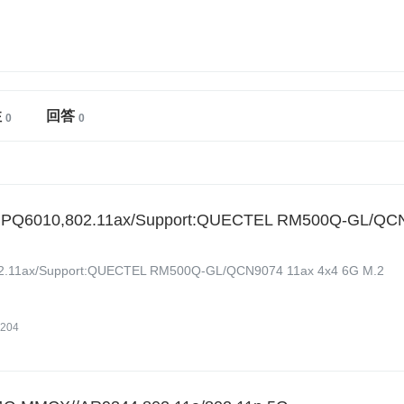
注
回答
 IPQ6010,802.11ax/Support:QUECTEL RM500Q-GL/QC
02.11ax/Support:QUECTEL RM500Q-GL/QCN9074 11ax 4x4 6G M.2
204