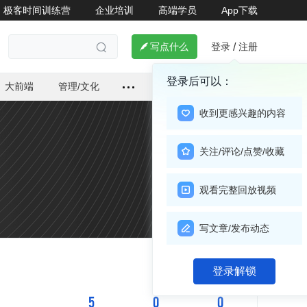
极客时间训练营
企业培训
高端学员
App下载
登录
注册

写点什么
/

登录后可以：
大前端
管理/文化
收到更感兴趣的内容
关注/评论/点赞/收藏
观看完整回放视频
写文章/发布动态
关注

登录解锁
5
0
0