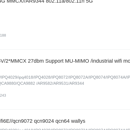
4G MMCX//AR9344 802.11a/802.11n 5G
188
V/2*MMCX 27dbm Support MU-MIMO /industrial wifi mo
IPQ4029/ipq4018/IPQ4028/IPQ8072/IPQ8072A/IPQ8074/IPQ8074A/I
QCA9880/QCA9882 /AR9582/AR9531/AR9344
243
6E//qcn9072 qcn9024 qcn64 wallys