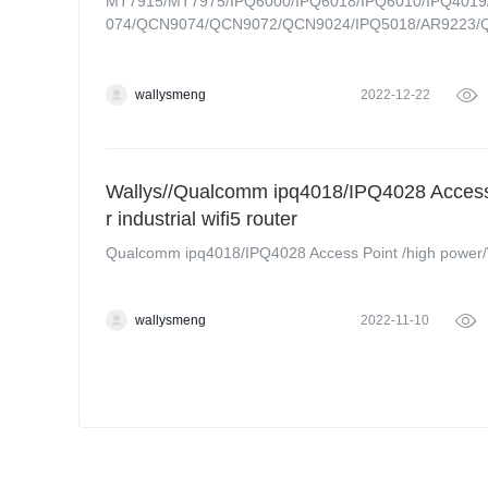
MT7915/MT7975/IPQ6000/IPQ6018/IPQ6010/IPQ4019/
074/QCN9074/QCN9072/QCN9024/IPQ5018/AR9223/
wallysmeng
2022-12-22

Wallys//Qualcomm ipq4018/IPQ4028 Access
r industrial wifi5 router
Qualcomm ipq4018/IPQ4028 Access Point /high power/Wi
wallysmeng
2022-11-10
