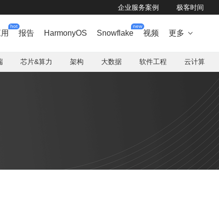
企业服务案例
极客时间
hot
new
应用
报告
HarmonyOS
Snowflake
视频
更多

端
芯片&算力
架构
大数据
软件工程
云计算