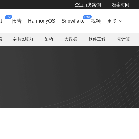
企业服务案例
极客时间
hot
new
应用
报告
HarmonyOS
Snowflake
视频
更多

端
芯片&算力
架构
大数据
软件工程
云计算