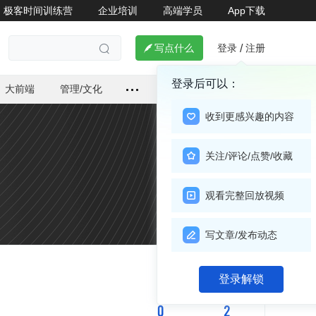
极客时间训练营
企业培训
高端学员
App下载
登录
注册

写点什么
/

登录后可以：
大前端
管理/文化
收到更感兴趣的内容
关注/评论/点赞/收藏
观看完整回放视频
写文章/发布动态
关注

登录解锁
0
2