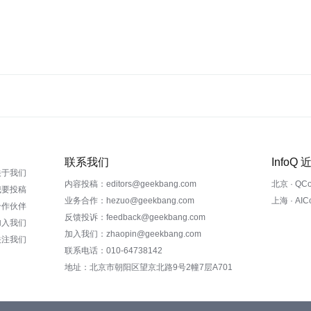
联系我们
InfoQ
关于我们
内容投稿：editors@geekbang.com
北京 · QC
我要投稿
业务合作：hezuo@geekbang.com
上海 · AI
合作伙伴
反馈投诉：feedback@geekbang.com
加入我们
加入我们：zhaopin@geekbang.com
关注我们
联系电话：010-64738142
地址：北京市朝阳区望京北路9号2幢7层A701