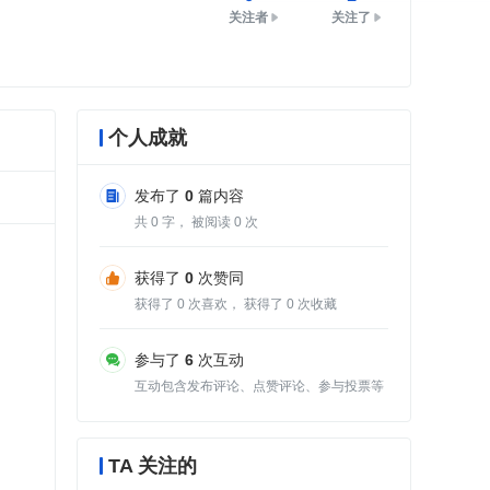
关注者
关注了
个人成就
发布了
0
篇内容
共
0
字， 被阅读
0
次
获得了
0
次赞同
获得了
0
次喜欢， 获得了
0
次收藏
参与了
6
次互动
互动包含发布评论、点赞评论、参与投票等
TA 关注的