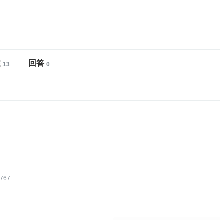
注
回答
767