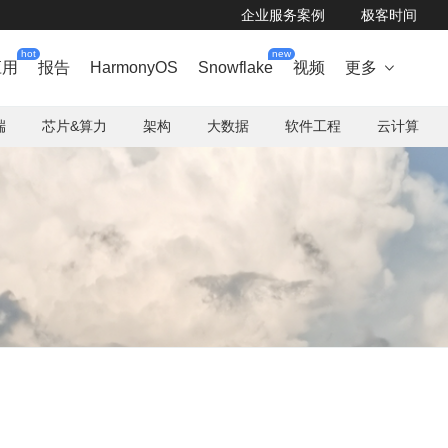
企业服务案例
极客时间
hot
new
应用
报告
HarmonyOS
Snowflake
视频
更多

端
芯片&算力
架构
大数据
软件工程
云计算