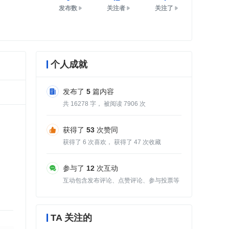
发布数
关注者
关注了
个人成就
发布了
5
篇内容
共
16278
字， 被阅读
7906
次
获得了
53
次赞同
获得了
6
次喜欢， 获得了
47
次收藏
参与了
12
次互动
互动包含发布评论、点赞评论、参与投票等
TA 关注的