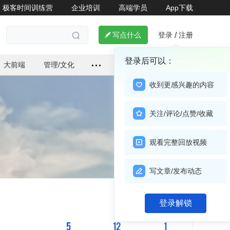
极客时间训练营
企业培训
高端学员
App下载
登录
注册

写点什么
/

登录后可以：
大前端
管理/文化
收到更感兴趣的内容
关注/评论/点赞/收藏
观看完整回放视频
写文章/发布动态
关注

登录解锁
5
12
1