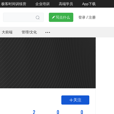
极客时间训练营
企业培训
高端学员
App下载
登录
注册

写点什么
/

大前端
管理/文化
关注

2
0
0