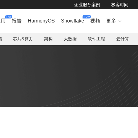
企业服务案例
极客时间
hot
new
应用
报告
HarmonyOS
Snowflake
视频
更多

端
芯片&算力
架构
大数据
软件工程
云计算