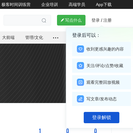
极客时间训练营
企业培训
高端学员
App下载
登录
注册

写点什么
/

登录后可以：
大前端
管理/文化
收到更感兴趣的内容
关注/评论/点赞/收藏
观看完整回放视频
写文章/发布动态
关注

登录解锁
1
0
0