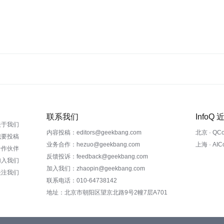
联系我们
InfoQ
关于我们
内容投稿：editors@geekbang.com
北京 · QC
我要投稿
业务合作：hezuo@geekbang.com
上海 · AI
合作伙伴
反馈投诉：feedback@geekbang.com
加入我们
加入我们：zhaopin@geekbang.com
关注我们
联系电话：010-64738142
地址：北京市朝阳区望京北路9号2幢7层A701