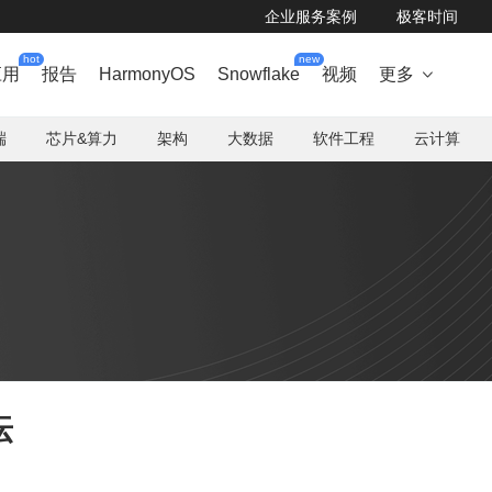
企业服务案例
极客时间
hot
new
应用
报告
HarmonyOS
Snowflake
视频
更多

端
芯片&算力
架构
大数据
软件工程
云计算
坛