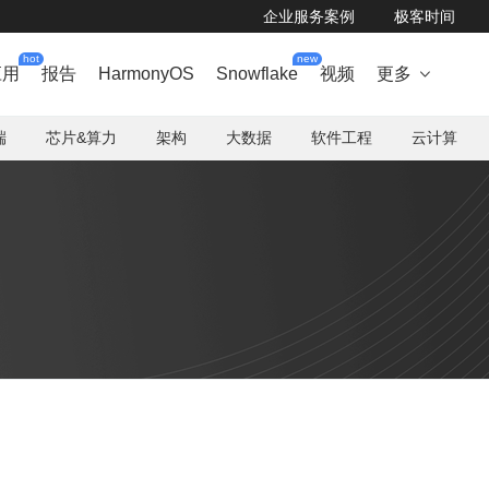
企业服务案例
极客时间
hot
new
应用
报告
HarmonyOS
Snowflake
视频
更多

端
芯片&算力
架构
大数据
软件工程
云计算