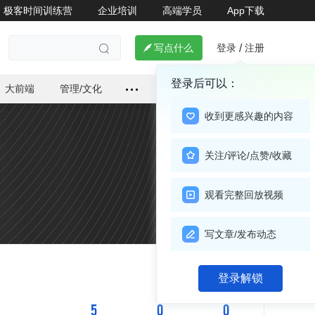
极客时间训练营
企业培训
高端学员
App下载
登录
注册

写点什么
/

登录后可以：
大前端
管理/文化
收到更感兴趣的内容
关注/评论/点赞/收藏
观看完整回放视频
写文章/发布动态
关注

登录解锁
5
0
0