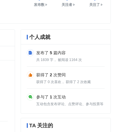
发布数
关注者
关注了
个人成就
发布了
5
篇内容
共
1839
字， 被阅读
1164
次
获得了
2
次赞同
获得了
0
次喜欢， 获得了
2
次收藏
参与了
1
次互动
互动包含发布评论、点赞评论、参与投票等
TA 关注的