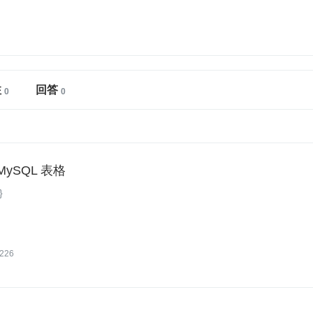
注
回答
ySQL 表格
}
226