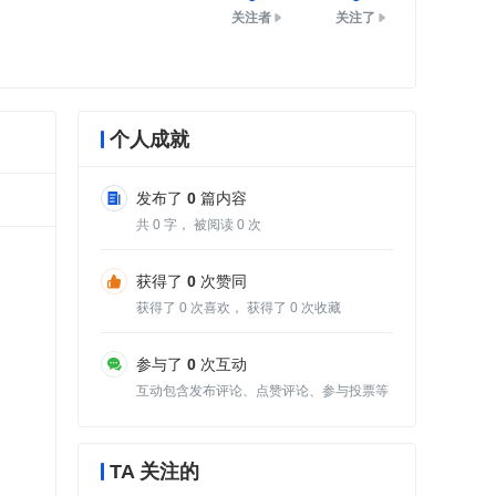
关注者
关注了
个人成就
发布了
0
篇内容
共
0
字， 被阅读
0
次
获得了
0
次赞同
获得了
0
次喜欢， 获得了
0
次收藏
参与了
0
次互动
互动包含发布评论、点赞评论、参与投票等
TA 关注的