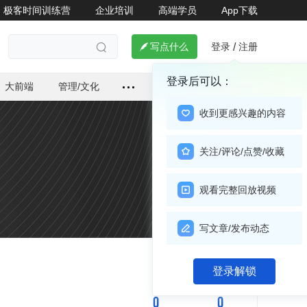
极客时间训练营
企业培训
高端学员
App下载
登录
注册

写点什么
/

登录后可以：
大前端
管理/文化
收到更感兴趣的内容
关注/评论/点赞/收藏
观看完整回放视频
写文章/发布动态
关注

登录解锁
0
0