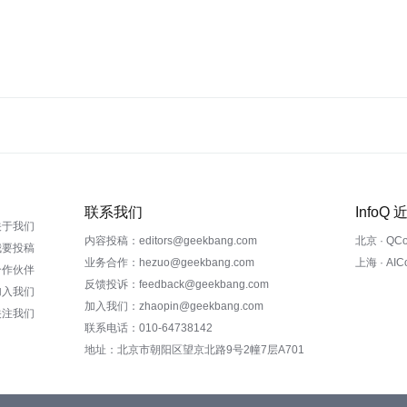
联系我们
InfoQ
关于我们
内容投稿：editors@geekbang.com
北京 · QC
我要投稿
业务合作：hezuo@geekbang.com
上海 · AI
合作伙伴
反馈投诉：feedback@geekbang.com
加入我们
加入我们：zhaopin@geekbang.com
关注我们
联系电话：010-64738142
地址：北京市朝阳区望京北路9号2幢7层A701