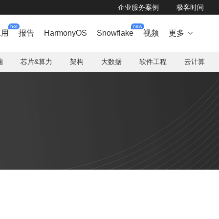
企业服务案例
极客时间
hot
new
应用
报告
HarmonyOS
Snowflake
视频
更多

端
芯片&算力
架构
大数据
软件工程
云计算